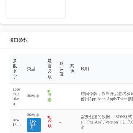
接口参数
参
是
默
数
否
其
类型
认
说明
名
必
他
值
字
须
acce
访问令牌，仅当开启签名验
ss_t
可
字符串
oke
使用App.Auth.ApplyToken
选
n
字符串
需要创建的数据，JSON格式，
new
必
JSO
-
e":"PhalApi","version"
Data
N格
须
名
式