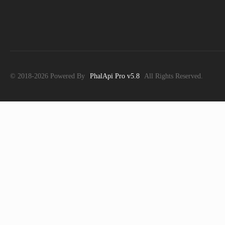
© 2018-2026 Powered By
PhalApi Pro v5.8
All Rights Reserved.