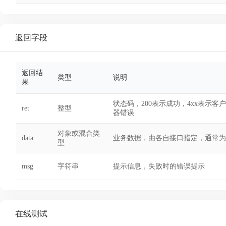
返回字段
返回结
类型
说明
果
状态码，200表示成功，4xx表示客
ret
整型
器错误
对象或混合类
data
业务数据，由各自接口指定，通常为
型
msg
字符串
提示信息，失败时的错误提示
在线测试